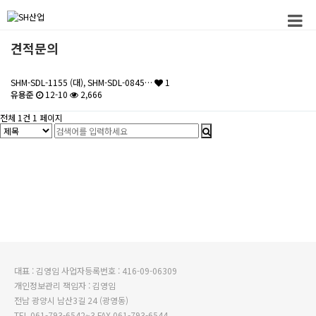
견적문의
SHM-SDL-1155 (대), SHM-SDL-0845…
1
유용준
12-10
2,666
전체 1건
1 페이지
대표 : 김영임
사업자등록번호
: 416-09-06309
개인정보관리 잭임자
: 김영임
전남 광양시 남산3길 24 (광영동)
TEL
061-793-6542~3
FAX
061-793-6544